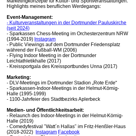
Marketingkonzepte für Kultur- und Sportveranstaltungen.
Highlights meines beruflichen Werdegangs:
Event-Management:
- Kulturveranstaltungen in der Dortmunder Pauluskirche
(seit 2024)
- Sparkassen Chess-Meeting im Orchesterzentrum NRW
(1994-2019)
Instagram
- Public Viewings auf dem Dortmunder Friedensplatz
während der Fußball-WM (2006)
- Flying Indoor Meeting in der Dortmunder
Leichtathletikhalle (2017)
- Kreissportgala des Kreissportbundes Unna (2017)
Marketing:
- DLV-Meetings im Dortmunder Stadion „Rote Erde“
- Sparkassen-Indoor-Meetings in der Helmut-Körnig-
Halle (1995-1999)
-
1100-Jahrfeier des Stadtbezirks Aplerbeck
Medien- und Öffentlichkeitsarbeit:
- Relaunch des Indoor-Meetings in der Helmut-Körnig-
Halle (2019)
- Comedyfestival "Watt´n Hallas" im Fritz-Henßler-Haus
(2018-2022)
Instagram
Facebook